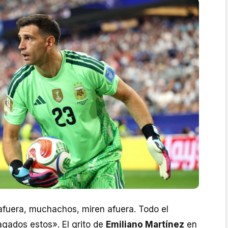
 afuera, muchachos, miren afuera. Todo el
agados estos». El grito de
Emiliano Martínez
en