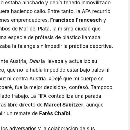
ho estaba hinchado y debía tenerlo inmovilizado
uera haciendo callo. Entre tanto, la AFA recurrió
venes emprendedores.
Francisco Francesch
y
mbos de Mar del Plata, la misma ciudad que
una especie de prótesis de plástico llamada
zaba la falange sin impedir la práctica deportiva.
ante Austria,
Dibu
la llevaba y actualizó su
co, que no le había impedido estar bajo palos ni
but ni contra Austria. «Dejé que mi cuerpo se
operé, fue la mejor decisión», confesó. Tampoco
ado trabajo. La FIFA contabiliza una parada
tras libre directo de
Marcel Sabitzer
, aunque
alir un remate de
Farès Chaïbi
.
los adversarios y la colaboración de sus