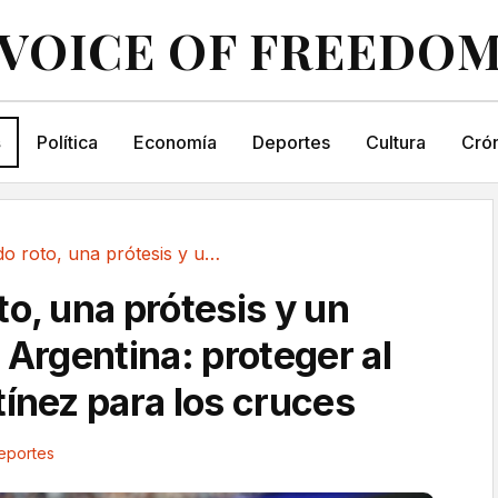
VOICE OF FREEDO
s
Política
Economía
Deportes
Cultura
Crón
Un dedo roto, una prótesis y un objetivo de...
o, una prótesis y un
 Argentina: proteger al
tínez para los cruces
eportes