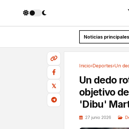
Noticias principale
Inicio
›
Deportes
›
Deportes
Un dedo rot
𝕏
objetivo de
'Dibu' Mar
27 junio 2026
D