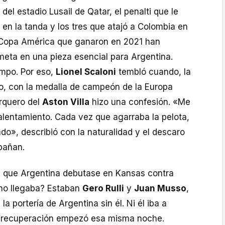
 del estadio Lusail de Qatar, el penalti que le
en la tanda y los tres que atajó a Colombia en
a Copa América que ganaron en 2021 han
meta en una pieza esencial para Argentina.
ampo. Por eso,
Lionel Scaloni
tembló cuando, la
, con la medalla de campeón de la Europa
arquero del
Aston Villa
hizo una confesión. «Me
alentamiento. Cada vez que agarraba la pelota,
ado», describió con la naturalidad y el descaro
pañan.
a que Argentina debutase en Kansas contra
no llegaba? Estaban
Gero Rulli
y
Juan Musso
,
a portería de Argentina sin él. Ni él iba a
de recuperación empezó esa misma noche.