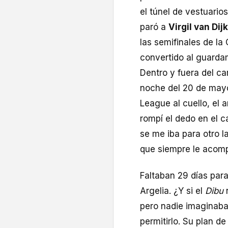
el túnel de vestuarios
paró a
Virgil van Dijk
las semifinales de l
convertido al guarda
Dentro y fuera del c
noche del 20 de mayo
League al cuello, el 
rompí el dedo en el c
se me iba para otro l
que siempre le acom
Faltaban 29 días par
Argelia. ¿Y si el
Dibu
pero nadie imaginaba l
permitirlo. Su plan 