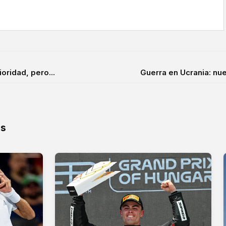
oridad, pero...
Guerra en Ucrania: n
os