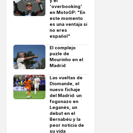
y el
'overbooking'
en MotoGP: "En
este momento
es una ventaja si
no eres
español"
El complejo
puzle de
Mourinho en el
Madrid
Las vueltas de
Diomande, el
nuevo fichaje
del Madrid: un
fogonazo en
Leganés, un
debut en el
Bernabéu y la
peor noticia de
su vida