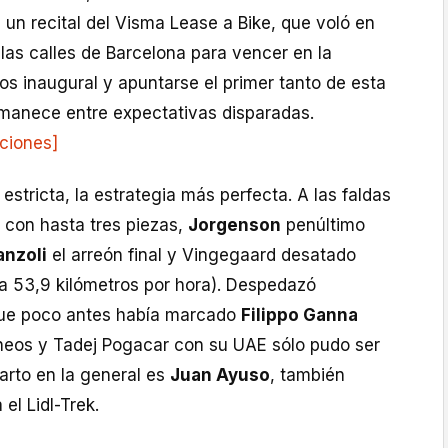
, un recital del Visma Lease a Bike, que voló en
las calles de Barcelona para vencer en la
pos inaugural y apuntarse el primer tanto de esta
anece entre expectativas disparadas.
aciones]
estricta, la estrategia más perfecta. A las faldas
 con hasta tres piezas,
Jorgenson
penúltimo
anzoli
el arreón final y Vingegaard desatado
 a 53,9 kilómetros por hora). Despedazó
que poco antes había marcado
Filippo Ganna
neos y Tadej Pogacar con su UAE sólo pudo ser
arto en la general es
Juan Ayuso
, también
el Lidl-Trek.