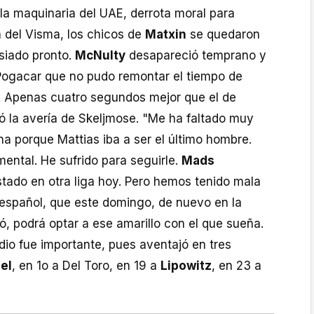
la maquinaria del UAE, derrota moral para
a del Visma, los chicos de
Matxin
se quedaron
siado pronto.
McNulty
desapareció temprano y
Pogacar que no pudo remontar el tiempo de
. Apenas cuatro segundos mejor que el de
ó la avería de Skeljmose. "Me ha faltado muy
a porque Mattias iba a ser el último hombre.
ental. He sufrido para seguirle.
Mads
stado en otra liga hoy. Pero hemos tenido mala
l español, que este domingo, de nuevo en la
ó, podrá optar a ese amarillo con el que sueña.
dio fue importante, pues aventajó en tres
el
, en 1o a Del Toro, en 19 a
Lipowitz
, en 23 a