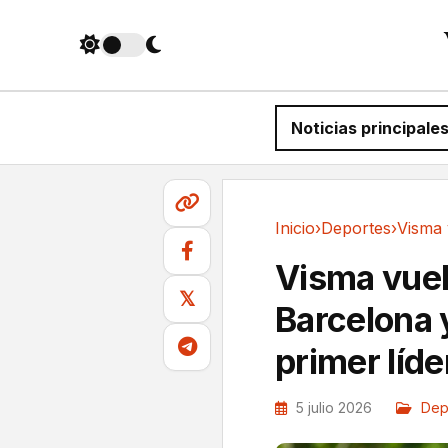
Noticias principale
Inicio
›
Deportes
›
Deportes
Visma vuela
𝕏
Barcelona 
primer líde
5 julio 2026
Dep