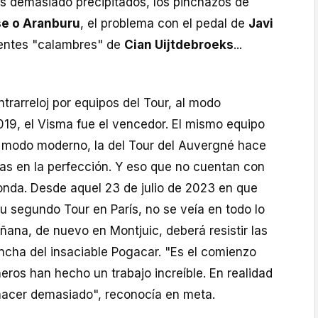
s demasiado precipitados, los pinchazos de
se o Aranburu
, el problema con el pedal de
Javi
entes "calambres" de
Cian Uijtdebroeks
...
trarreloj por equipos del Tour, al modo
 2019, el Visma fue el vencedor. El mismo equipo
 modo moderno, la del Tour del Auvergné hace
tas en la perfección. Y eso que no cuentan con
onda. Desde aquel 23 de julio de 2023 en que
u segundo Tour en París, no se veía en todo lo
ñana, de nuevo en Montjuic, deberá resistir las
ncha del insaciable Pogacar. "Es el comienzo
ros han hecho un trabajo increíble. En realidad
hacer demasiado", reconocía en meta.