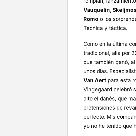
rompían, lanzamiento
Vauquelin, Skeljmo
Romo
o los sorprend
Técnica y táctica.
Como en la última con
tradicional, allá por
que también ganó, al
unos días. Especialis
Van Aert
para esta r
Vingegaard celebró s
alto el danés, que ma
pretensiones de reva
perfecto. Mis compañe
yo no he tenido que 