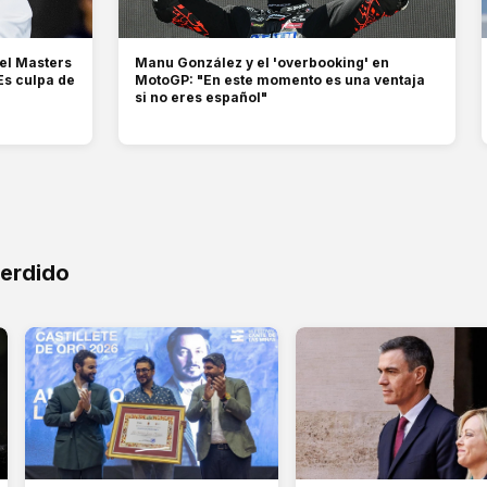
 el Masters
Manu González y el 'overbooking' en
Es culpa de
MotoGP: "En este momento es una ventaja
si no eres español"
perdido