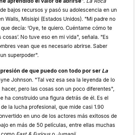
he aprendido el valor de abrirse
".
La Roca
a de bajos recursos y pasó su adolescencia en un
n Walls, Misisipi (Estados Unidos). "Mi padre no
e que decía: ‘Oye, te quiero. Cuéntame cómo te
s cosas’. No tuve eso en mi vida", señala. "Es
ombres vean que es necesario abrirse. Saber
un superpoder".
 presión de que puedo con todo por ser
La
yne Johnson. "Tal vez esa sea la leyenda de lo
 hacer, pero las cosas son un poco diferentes",
e ha construido una figura detrás de él. Es el
e la lucha profesional, que mide casi 1.90
onvertido en uno de los actores más exitosos de
bajo en más de 50 películas, entre ellas muchas
a como
Fast & Furious
o
Jumanji.