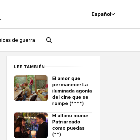
M
Español
icas de guerra
LEE TAMBIÉN
El amor que
permanece: La
iluminada agonía
del cine que se
rompe (****)
El último mono:
Patriarcado
como puedas
(**)