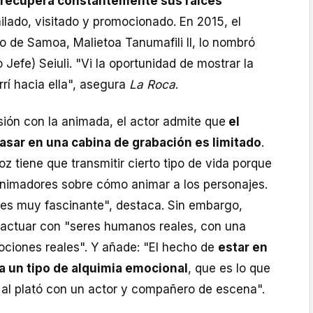
recupera constantemente sus raíces
ailado, visitado y promocionado. En 2015, el
o de Samoa, Malietoa Tanumafili II, lo nombró
o Jefe) Seiuli. "Vi la oportunidad de mostrar la
rrí hacia ella", asegura
La Roca
.
sión con la animada, el actor admite que
el
sar en una cabina de grabación es limitado
.
oz tiene que transmitir cierto tipo de vida porque
 animadores sobre cómo animar a los personajes.
es muy fascinante", destaca. Sin embargo,
 actuar con "seres humanos reales, con una
ociones reales". Y añade: "El hecho de
estar en
a un tipo de alquimia emocional
, que es lo que
al plató con un actor y compañero de escena".