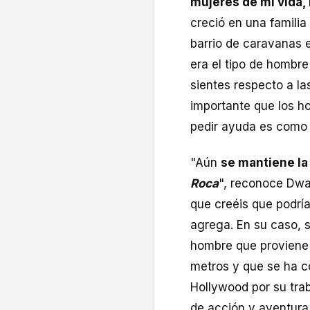
mujeres de mi vida, 
creció en una famili
barrio de caravanas e
era el tipo de hombr
sientes respecto a la
importante que los h
pedir ayuda es como 
"Aún
se mantiene la
Roca
", reconoce Dwa
que creéis que podría
agrega. En su caso, s
hombre que proviene d
metros y que se ha c
Hollywood por su tra
de acción y aventur