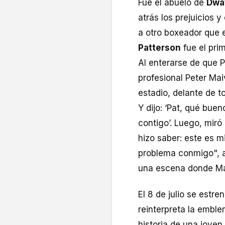
Fue el abuelo de
Dwa
atrás los prejuicios 
a otro boxeador que e
Patterson
fue el pri
Al enterarse de que P
profesional Peter Mai
estadio, delante de to
Y dijo: ‘Pat, qué buen
contigo’. Luego, miró 
hizo saber: este es m
problema conmigo", a
una escena donde Mau
El 8 de julio se estre
reinterpreta la embl
historia de una joven