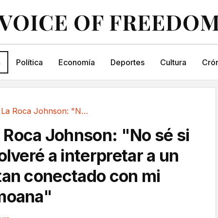
VOICE OF FREEDO
s
Política
Economía
Deportes
Cultura
Crón
Dwayne La Roca Johnson: "No sé si algún día...
Roca Johnson: "No sé si
olveré a interpretar a un
tan conectado con mi
amoana"