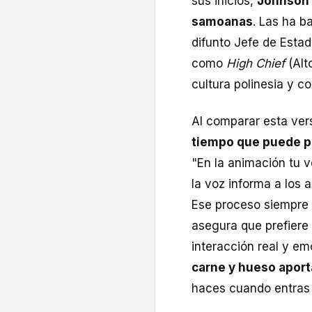
sus inicios,
Johnson 
samoanas
. Las ha b
difunto Jefe de Estad
como
High Chief
(Alt
cultura polinesia y co
Al comparar esta ver
tiempo que puede pa
"En la animación tu v
la voz informa a los
Ese proceso siempre 
asegura que prefiere
interacción real y em
carne y hueso aport
haces cuando entras 