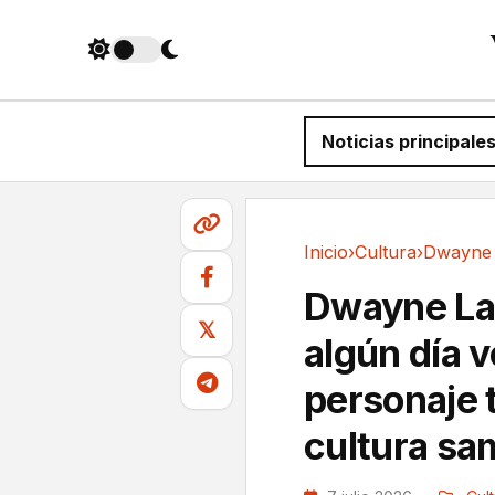
Noticias principale
Inicio
›
Cultura
›
Cultura
Dwayne La 
𝕏
algún día v
personaje 
cultura s