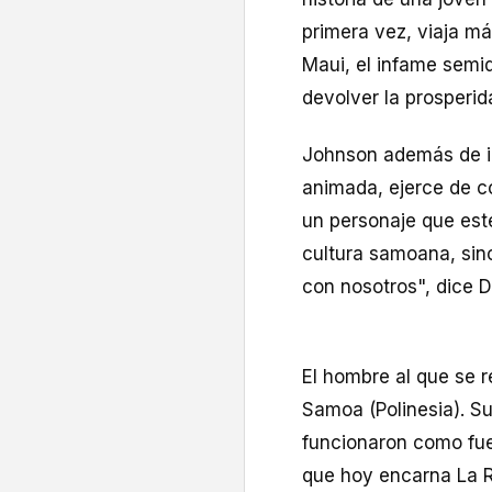
primera vez, viaja má
Maui, el infame semid
devolver la prosperid
Johnson además de i
animada, ejerce de co
un personaje que est
cultura samoana, sin
con nosotros", dice 
El hombre al que se r
Samoa (Polinesia). Su
funcionaron como fuen
que hoy encarna La R