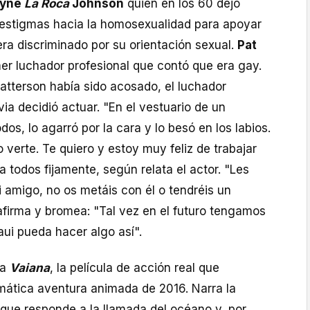
yne
La Roca
Johnson
quien en los 60 dejó
y estigmas hacia la homosexualidad para apoyar
ra discriminado por su orientación sexual.
Pat
mer luchador profesional que contó que era gay.
atterson había sido acosado, el luchador
via decidió actuar. "En el vestuario de un
dos, lo agarró por la cara y lo besó en los labios.
o verte. Te quiero y estoy muy feliz de trabajar
a todos fijamente, según relata el actor. "Les
i amigo, no os metáis con él o tendréis un
firma y bromea: "Tal vez en el futuro tengamos
i pueda hacer algo así".
na
Vaiana
, la película de acción real que
emática aventura animada de 2016. Narra la
 que responde a la llamada del océano y, por