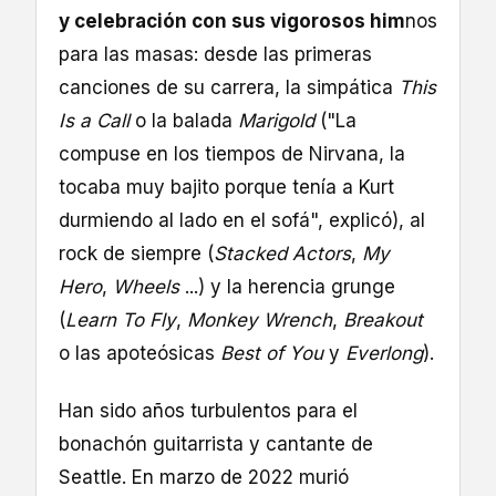
y celebración con sus vigorosos him
nos
para las masas: desde las primeras
canciones de su carrera, la simpática
This
Is a Call
o la balada
Marigold
("La
compuse en los tiempos de Nirvana, la
tocaba muy bajito porque tenía a Kurt
durmiendo al lado en el sofá", explicó), al
rock de siempre (
Stacked Actors
,
My
Hero
,
Wheels
...) y la herencia grunge
(
Learn To Fly
,
Monkey Wrench
,
Breakout
o las apoteósicas
Best of You
y
Everlong
).
Han sido años turbulentos para el
bonachón guitarrista y cantante de
Seattle. En marzo de 2022 murió