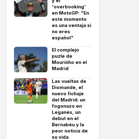
y el
'overbooking'
en MotoGP: "En
este momento
es una ventaja si
no eres
español"
El complejo
puzle de
Mourinho en el
Madrid
Las vueltas de
Diomande, el
nuevo fichaje
del Madrid: un
fogonazo en
Leganés, un
debut en el
Bernabéu y la
peor noticia de
su vida