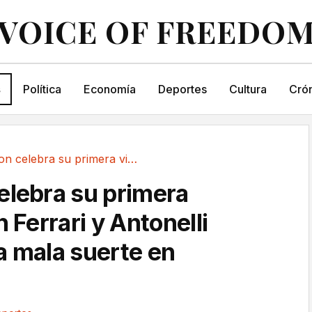
VOICE OF FREEDO
s
Política
Economía
Deportes
Cultura
Crón
Hamilton celebra su primera victoria con...
elebra su primera
n Ferrari y Antonelli
a mala suerte en