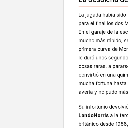
La jugada había sido
para el final los dos
En el garaje de la es
mucho más rápido, se 
primera curva de Mon
le duró unos segund
cosas raras, a parars
convirtió en una quim
mucha fortuna hasta 
avería y no pudo más 
Su infortunio devolvi
Lando
Norris
a la te
británico desde 196