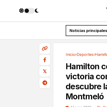
Noticias principale
Inicio
›
Deportes
›
Deportes
Hamilton c
𝕏
victoria co
descubre l
Montmeló