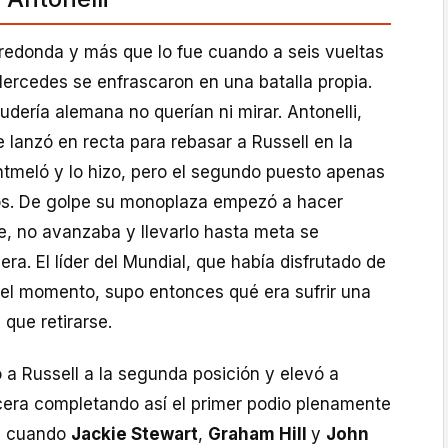
 redonda y más que lo fue cuando a seis vueltas
 Mercedes se enfrascaron en una batalla propia.
cudería alemana no querían ni mirar. Antonelli,
lanzó en recta para rebasar a Russell en la
tmeló y lo hizo, pero el segundo puesto apenas
os. De golpe su monoplaza empezó a hacer
e, no avanzaba y llevarlo hasta meta se
era. El líder del Mundial, que había disfrutado de
el momento, supo entonces qué era sufrir una
que retirarse.
ó a Russell a la segunda posición y elevó a
rcera completando así el primer podio plenamente
8, cuando
Jackie Stewart
,
Graham Hill
y
John