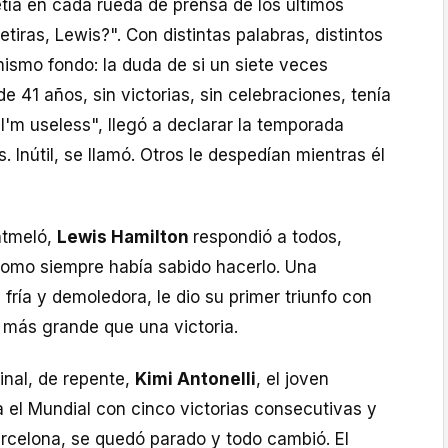
tía en cada rueda de prensa de los últimos
tiras, Lewis?". Con distintas palabras, distintos
ismo fondo: la duda de si un siete veces
41 años, sin victorias, sin celebraciones, tenía
"I'm useless", llegó a declarar la temporada
. Inútil, se llamó. Otros le despedían mientras él
ntmeló,
Lewis Hamilton
respondió a todos,
 como siempre había sabido hacerlo. Una
, fría y demoledora, le dio su primer triunfo con
go más grande que una victoria.
final, de repente,
Kimi Antonelli
, el joven
 el Mundial con cinco victorias consecutivas y
arcelona, se quedó parado y todo cambió. El