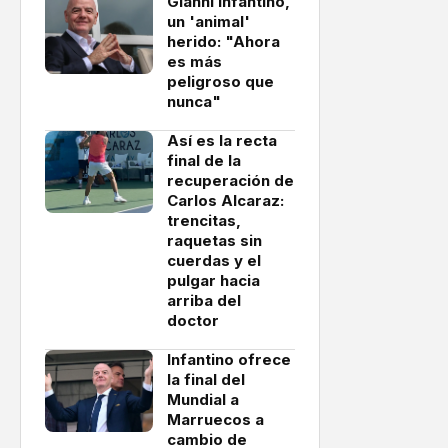
Gianni Infantino,
un 'animal'
herido: "Ahora
es más
peligroso que
nunca"
Así es la recta
final de la
recuperación de
Carlos Alcaraz:
trencitas,
raquetas sin
cuerdas y el
pulgar hacia
arriba del
doctor
Infantino ofrece
la final del
Mundial a
Marruecos a
cambio de