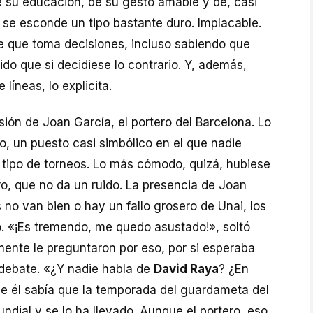
e su educación, de su gesto amable y de, casi
 se esconde un tipo bastante duro. Implacable.
te que toma decisiones, incluso sabiendo que
do que si decidiese lo contrario. Y, además,
líneas, lo explicita.
usión de Joan García, el portero del Barcelona. Lo
o, un puesto casi simbólico en el que nadie
 tipo de torneos. Lo más cómodo, quizá, hubiese
o, que no da un ruido. La presencia de Joan
s no van bien o hay un fallo grosero de Unai, los
o. «¡Es tremendo, me quedo asustado!», soltó
ente le preguntaron por eso, por si esperaba
 debate. «¿Y nadie habla de
David Raya
? ¿En
ue él sabía que la temporada del guardameta del
undial y se lo ha llevado. Aunque el portero, eso