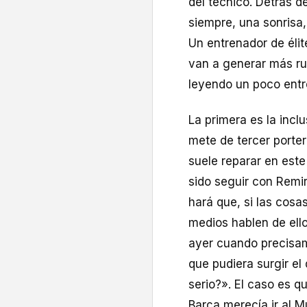
del técnico. Detrás d
siempre, una sonrisa,
Un entrenador de éli
van a generar más rui
leyendo un poco entre 
La primera es la incl
mete de tercer porter
suele reparar en este
sido seguir con Remir
hará que, si las cosa
medios hablen de ell
ayer cuando precisam
que pudiera surgir el
serio?». El caso es q
Barça merecía ir al M