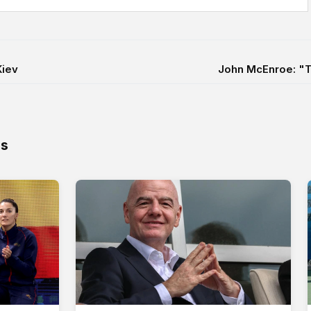
Kiev
John McEnroe: "T
os