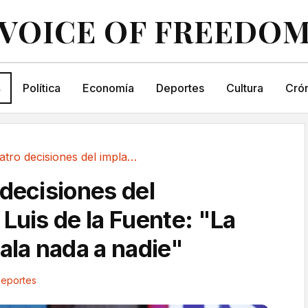
VOICE OF FREEDO
s
Política
Economía
Deportes
Cultura
Crón
Las cuatro decisiones del implacable Luis de...
 decisiones del
Luis de la Fuente: "La
ala nada a nadie"
eportes