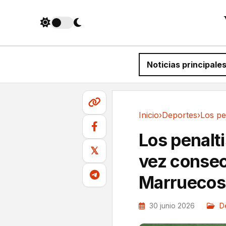
Noticias principale
Inicio
›
Deportes
›
Deportes
Los penalt
𝕏
vez consec
Marruecos 
30 junio 2026
D