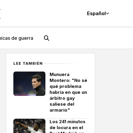
M
Español
icas de guerra
LEE TAMBIÉN
Munuera
Montero: "No sé
qué problema
habría en que un
árbitro gay
saliese del
armario"
Los 241 minutos
de locura en el