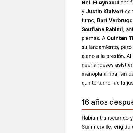
Neil El Aynaoui
abrió
y
Justin Kluivert
se 
turno,
Bart Verbrug
Soufiane Rahimi
, an
piernas. A
Quinten T
su lanzamiento, pero
ajeno a la presión. A
neerlandeses asistier
manopla arriba, sin d
quinto turno fue la j
16 años despu
Habían transcurrido y
Summerville, erigido