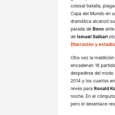
colosal batalla, plag
Copa del Mundo en un
dramática alcanzó su
parada de
Bono
ant
de
Ismael Saibari
oto
[Narración y estadíst
Otra vez la maldición
encadenan 16 partidos
despedirse del modo 
2014 y los cuartos e
revés para
Ronald K
noche. En el cómputo
pero el desenlace res