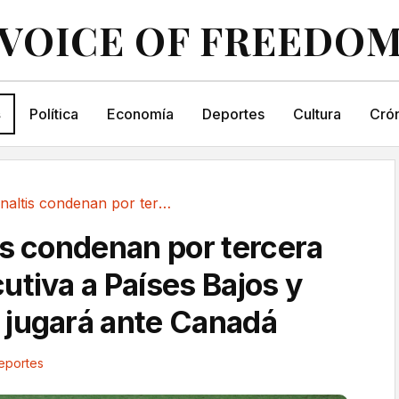
VOICE OF FREEDO
s
Política
Economía
Deportes
Cultura
Crón
Los penaltis condenan por tercera vez...
is condenan por tercera
utiva a Países Bajos y
jugará ante Canadá
eportes