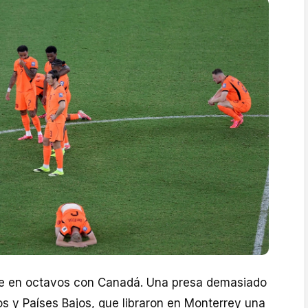
se en octavos con Canadá. Una presa demasiado
s y Países Bajos, que libraron en Monterrey una