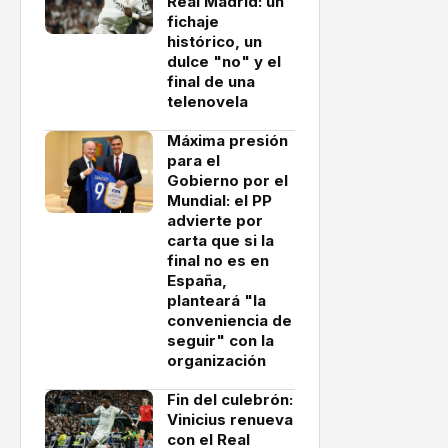
Real Madrid: un
fichaje
histórico, un
dulce "no" y el
final de una
telenovela
Máxima presión
para el
Gobierno por el
Mundial: el PP
advierte por
carta que si la
final no es en
España,
planteará "la
conveniencia de
seguir" con la
organización
Fin del culebrón:
Vinicius renueva
con el Real