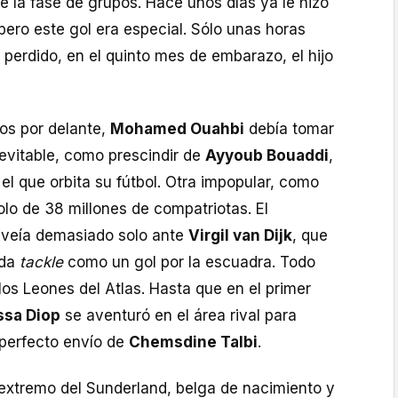
de la fase de grupos. Hace unos días ya le hizo
pero este gol era especial. Sólo unas horas
 perdido, en el quinto mes de embarazo, el hijo
os por delante,
Mohamed Ouahbi
debía tomar
nevitable, como prescindir de
Ayyoub Bouaddi
,
el que orbita su fútbol. Otra impopular, como
dolo de 38 millones de compatriotas. El
e veía demasiado solo ante
Virgil van Dijk
, que
ada
tackle
como un gol por la escuadra. Todo
los Leones del Atlas. Hasta que en el primer
ssa Diop
se aventuró en el área rival para
 perfecto envío de
Chemsdine Talbi
.
 extremo del Sunderland, belga de nacimiento y