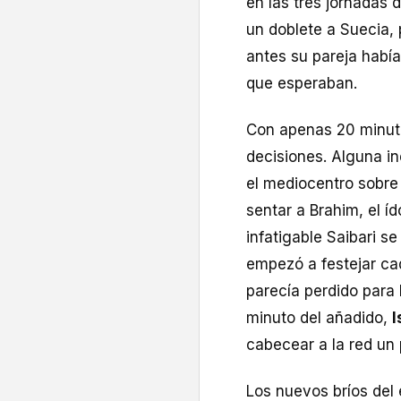
en las tres jornadas 
un doblete a Suecia, 
antes su pareja había
que esperaban.
Con apenas 20 minut
decisiones. Alguna i
el mediocentro sobre 
sentar a Brahim, el í
infatigable Saibari s
empezó a festejar c
parecía perdido para 
minuto del añadido,
I
cabecear a la red un
Los nuevos bríos del