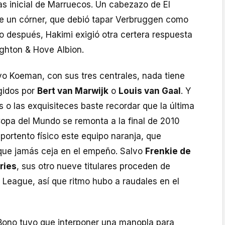
as inicial de Marruecos. Un cabezazo de El
 de un córner, que debió tapar Verbruggen como
o después, Hakimi exigió otra certera respuesta
ighton & Hove Albion.
vo Koeman, con sus tres centrales, nada tiene
igidos por
Bert van Marwijk
o
Louis van Gaal
. Y
s o las exquisiteces baste recordar que la última
opa del Mundo se remonta a la final de 2010
portento físico este equipo naranja, que
que jamás ceja en el empeño. Salvo
Frenkie de
ries
, sus otro nueve titulares proceden de
 League, así que ritmo hubo a raudales en el
, Bono tuvo que interponer una manopla para