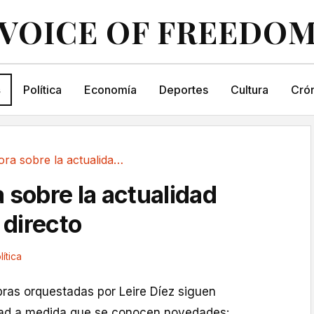
VOICE OF FREEDO
s
Política
Economía
Deportes
Cultura
Crón
Última hora sobre la actualidad política, en directo
 sobre la actualidad
n directo
lítica
ras orquestadas por Leire Díez siguen
dad a medida que se conocen novedades: