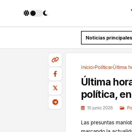
Noticias principale
Inicio
›
Política
›
Política
Última hora
𝕏
política, e
10 junio 2026
Po
Las presuntas maniob
marcando la actuali