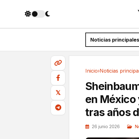
Noticias principale
Inicio
›
Noticias principa
Noticias principales
Sheinbaum r
𝕏
en México 
tras años 
26 junio 2026
No