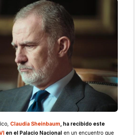
ico,
Claudia Sheinbaum
, ha recibido este
VI
en el Palacio Nacional
en un encuentro que