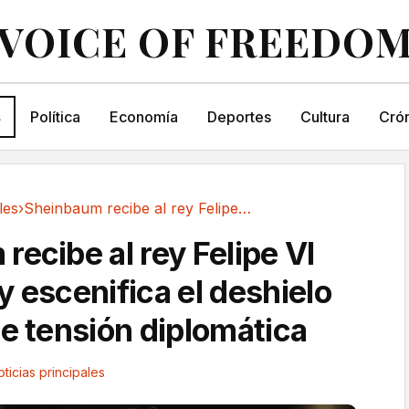
VOICE OF FREEDO
s
Política
Economía
Deportes
Cultura
Crón
les
›
Sheinbaum recibe al rey Felipe VI en México y...
ecibe al rey Felipe VI
y escenifica el deshielo
de tensión diplomática
ticias principales