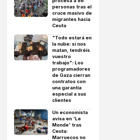
procesa a 86
personas tras el
cruce masivo de
migrantes hacia
Ceuta
"Todo estará en
la nube: si nos
matan, tendréis
vuestro
trabajo": Los
programadores
de Gaza cierran
contratos con
una garantía
especial a sus
clientes
Un economista
avisa en 'Le
Monde' tras
Ceuta:
Marruecos no