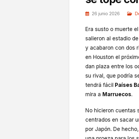
26 junio 2026
D
Era susto o muerte e
salieron al estadio d
y acabaron con dos r
en Houston el próxi
dan plaza entre los 
su rival, que podría s
tendrá fácil
Países B
mira a
Marruecos
.
No hicieron cuentas s
centrados en sacar un
por Japón. De hecho,
una proeza para los s