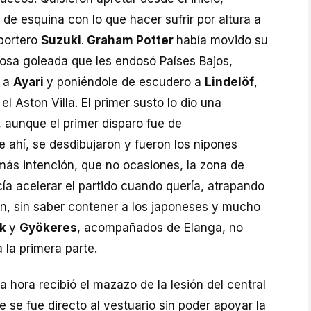
e esquina con lo que hacer sufrir por altura a
 portero
Suzuki
.
Graham Potter
había movido su
orosa goleada que les endosó Países Bajos,
s a
Ayari
y poniéndole de escudero a
Lindelöf
,
 Aston Villa. El primer susto lo dio una
aunque el primer disparo fue de
e ahí, se desdibujaron y fueron los nipones
más intención, que no ocasiones, la zona de
ía acelerar el partido cuando quería, atrapando
ón, sin saber contener a los japoneses y mucho
ak
y
Gyökeres
, acompañados de Elanga, no
 la primera parte.
a hora recibió el mazazo de la lesión del central
ue se fue directo al vestuario sin poder apoyar la