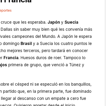
eportes
l cruce que les esperaba.
Japón
y
Suecia
e Dallas sin saber muy bien qué les convenía más
ivales campeones del Mundo. A Japón le espera
mo domingo
Brasil
y a Suecia los cuatro puntos le
ocho mejores terceros, pero tardará en conocer
er
Francia
. Huesos duros de roer. Tampoco lo
ajos
primera de grupo, que venció a Túnez y
obre el césped ni se especuló en los banquillos,
 partido que, en la primera parte, fue dominado
 llegar al descanso con un empate a cero fue
uecos. Quisieron apretar desde el inicio,