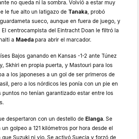
ante no queda ni la sombra. Volvió a estar muy
e le fue alto un latigazo de
Tanaka
, probó
 guardameta sueco, aunque en fuera de juego, y
. El centrocampista del Eintracht Doan le filtró la
nalti a
Maeda
para abrir el marcador.
aíses Bajos ganando en Kansas -1-2 ante Túnez
, Skhiri en propia puerta, y Mastouri para los
ba a los japoneses a un gol de ser primeros de
asil, pero a los nórdicos les ponía con un pie en
 puntos no tenían garantizado estar entre los
s.
e despertaron con un destello de
Elanga
. Se
 un golpeo a 121 kilómetros por hora desde el
 que Suzuki ni vio. Se activó Suecia y forzó de