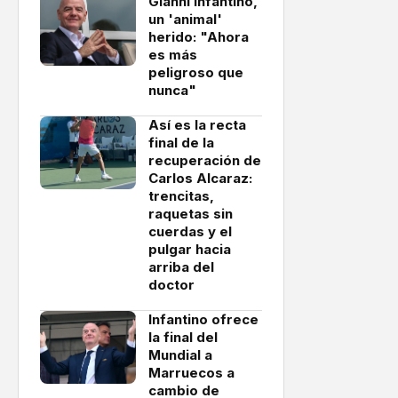
Gianni Infantino,
un 'animal'
herido: "Ahora
es más
peligroso que
nunca"
Así es la recta
final de la
recuperación de
Carlos Alcaraz:
trencitas,
raquetas sin
cuerdas y el
pulgar hacia
arriba del
doctor
Infantino ofrece
la final del
Mundial a
Marruecos a
cambio de