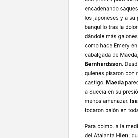
encadenando saques d
los japoneses y a su
banquillo tras la dol
dándole más galone
como hace Emery en el
cabalgada de Maeda, 
Bernhardsson
. Desd
quienes pisaron con 
castigo.
Maeda
parec
a Suecia en su presi
menos amenazar.
Is
tocaron balón en toda
Para colmo, a la medi
del Atalanta
Hien
, q