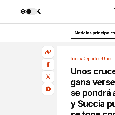
Noticias principale
Inicio
›
Deportes
›
Deportes
Unos cruce
𝕏
gana verse 
se pondrá 
y Suecia p
se tope co