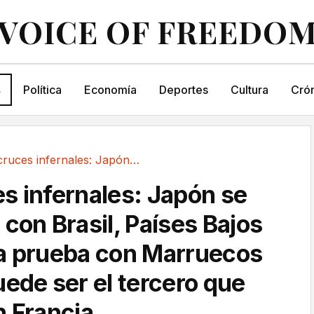
VOICE OF FREEDO
s
Política
Economía
Deportes
Cultura
Crón
Unos cruces infernales: Japón se gana verse...
s infernales: Japón se
con Brasil, Países Bajos
a prueba con Marruecos
uede ser el tercero que
n Francia