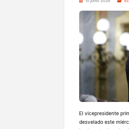
10 junio 2026
Ec
El vicepresidente pr
desvelado este miérco