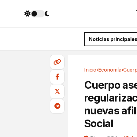
Noticias principale
Inicio
›
Economía
›
Economía
Cuerpo ase
𝕏
regulariza
nuevas afil
Social