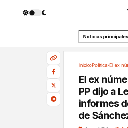
Noticias principale
Inicio
›
Política
›
Política
El ex númer
𝕏
PP dijo a L
informes d
de Sánche