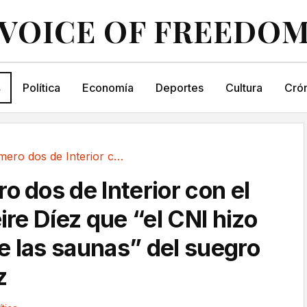
VOICE OF FREEDO
s
Política
Economía
Deportes
Cultura
Crón
El ex número dos de Interior con el PP dijo a...
o dos de Interior con el
eire Díez que “el CNI hizo
e las saunas” del suegro
z